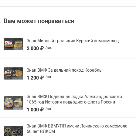
Железная дорог
Вам может понравиться
Документы к з
Знак Минный тральщик Курский комсомолец
Настольные ме
2 000 ₽
/ шт.
Флот
Знак ВМФ За дальний поход Корабль
1 200 ₽
/ шт.
Персоналии
Знак ВМФ Подводная лодка Александровского
1865 год История подводного флота России
1 000 ₽
/ шт.
Знак ВМФ ВВМУПП имени Ленинского комсомола
50 лет ВЛКСМ